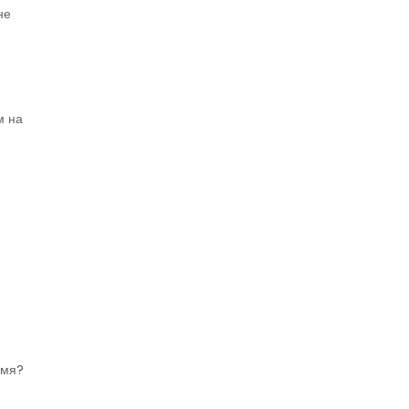
не
м на
имя?