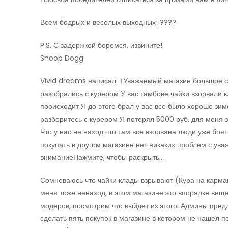
Всем бодрых и веселых выходных! ????
P.S. С задержкой боремся, извините!
Snoop Dogg
Vivid dreams написал: ↑Уважаемый магазин большое сп
разобрались с курером У вас тамбове чайки взорвали к
происходит Я до этого брал у вас все было хорошо зи
разберитесь с курером Я потерял 5000 руб. для меня 
Что у нас не наход что там все взорвана люди уже боя
покупать в другом магазине нет никаких проблем с ув
вниманиеНажмите, чтобы раскрыть…
Сомневаюсь что чайки клады взрывают (Кура на карма
меня тоже ненаход, в этом магазине это впорядке веще
модеров, посмотрим что выйдет из этого. Админы предл
сделать пять покупок в магазине в котором не нашел 