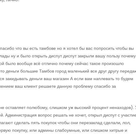
асибо что вы есть тамбове но я хотел бы вас попросить чтобы вы
лады ну и было открыть диспут диспут закрыли вашу пользу почему
мой было вообще всё отлично почему сейчас такое произошло
это деньги большие Тамбов город маленький все друг другу переда
тся закидывать деньги ваш магазин А если вам наплевать то будем
ажением ваш клиент решаете данную проблему спасибо за
не оставляет полюбому, слишком уж высокий процент ненаходов). 
й. Администрация вопрос решать не хочет, открыл диспут с участи
агают сделать пять покупок чтобы они перезаклад сделали, лол,
первую покупку, или админы слабоумные, или слишком хитрые и