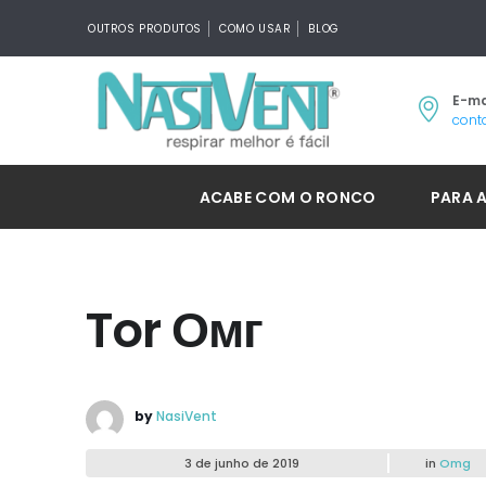
OUTROS PRODUTOS
COMO USAR
BLOG
E-ma
cont
ACABE COM O RONCO
PARA 
Tor Омг
by
NasiVent
3 de junho de 2019
in
Omg