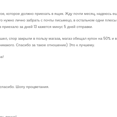
тое, которое должно приехать в ящик. Жду почти месяц, надеюсь е
то нужно лично забрать с почты письмецо, в остальном одни плюсы
 приехало за дней 13 кажется минус 5 дней отправки.
ашел, спор закрыли в пользу магаза, магаз обещал купон на 50% и в
никакого. Спасибо за такое отношение) Это к лучшему.
а!
 спасибо. Шопу процветания.
у, лично!