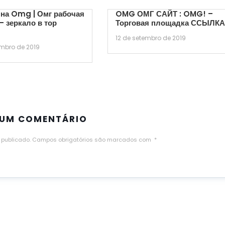
на Omg | Омг рабочая
OMG ОМГ САЙТ : OMG! –
– зеркало в тор
Торговая площадка ССЫЛК
12 de setembro de 2019
embro de 2019
 UM COMENTÁRIO
 publicado.
Campos obrigatórios são marcados com
*