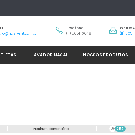
il
Telefone
Whats
ato@nasivent.com.br
(11) 5051-0048
(11) 505
ATLETAS
LAVADOR NASAL
NOSSOS PRODUTOS
Nenhum comentário
257