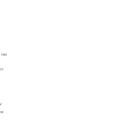
 так
ют
У
ем