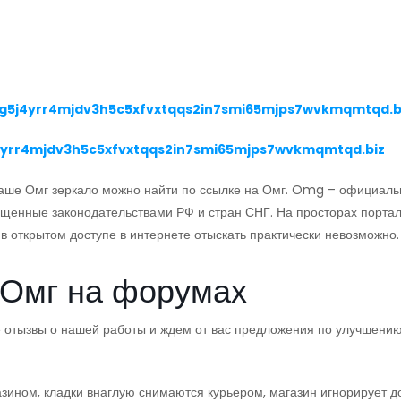
5j4yrr4mjdv3h5c5xfvxtqqs2in7smi65mjps7wvkmqmtqd.b
yrr4mjdv3h5c5xfvxtqqs2in7smi65mjps7wvkmqmtqd.biz
 Наше Омг зеркало можно найти по ссылке на Омг. Omg – официал
ещенные законодательствами РФ и стран СНГ. На просторах порта
в открытом доступе в интернете отыскать практически невозможно.
 Омг на форумах
 отызвы о нашей работы и ждем от вас предложения по улучшени
зином, кладки внаглую снимаются курьером, магазин игнорирует д