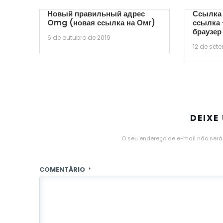
Новый правильный адрес
Ссылка 
Omg (новая ссылка на Омг)
ссылка 
браузер
6 de outubro de 2019
12 de set
DEIXE
O seu endereço de e-mail não será
COMENTÁRIO
*