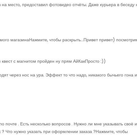
 на место, предоставил фотовидео отчёты. Даже курьера в беседу 
)
имого магазинаНажмите, чтобы раскрыть…Привет привет) посмотри
й квест с магнитом пройден ну прям АйКакПросто :))
дят через нос на ура. Эффект то что надо, никакого бычьего гона и
по почте . Есть несколько вопросов . Нужно ли мне указывать своё 
к ? Что нужно указать при оформлении заказа ?Нажмите, чтобы