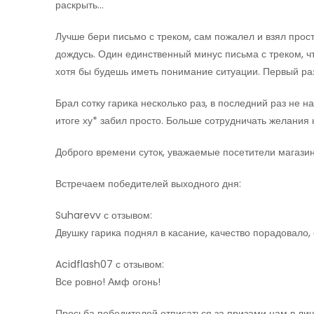
раскрыть…
Лучше бери письмо с треком, сам пожалел и взял прос
дождусь. Один единственный минус письма с треком, ч
хотя бы будешь иметь понимание ситуации. Первый раз
Брал сотку гарика несколько раз, в последний раз не н
итоге ху* забил просто. Больше сотрудничать желания 
Доброго времени суток, уважаемые посетители магазин
Встречаем победителей выходного дня:
Suharevv с отзывом:
Двушку гарика поднял в касание, качество порадовало,
Acidflash07 с отзывом:
Все ровно! Амф огонь!
Просьба победителей отписаться за призами нам в личк