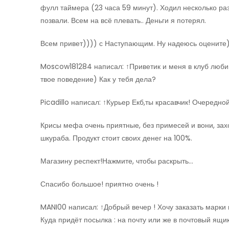
фулл таймера (23 часа 59 минут). Ходил несколько раз
позвали. Всем на всё плевать.. Деньги я потерял.
Всем привет)))) с Наступающим. Ну надеюсь оцените
Moscow181284 написал: ↑Приветик и меня в клуб люб
твое поведение) Как у тебя дела?
Picadillo написал: ↑Курьер Екб,ты красавчик! Очередно
Крисы мефа очень приятные, без примесей и вони, захо
шкураба. Продукт стоит своих денег на 100%.
Магазину респект!Нажмите, чтобы раскрыть…
Спасибо большое! приятно очень !
MANI00 написал: ↑Добрый вечер ! Хочу заказать марки 
Куда придёт посылка : на почту или же в почтовый ящи