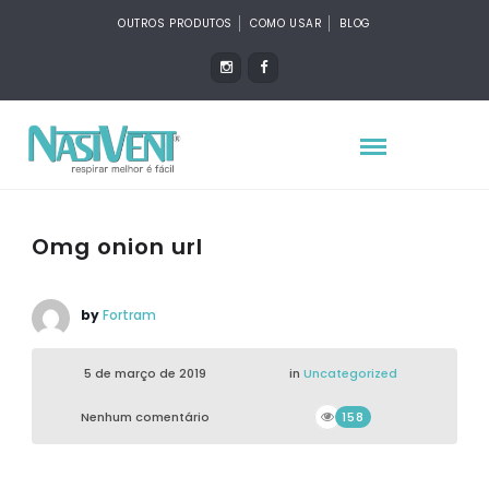
OUTROS PRODUTOS
COMO USAR
BLOG
Omg onion url
by
Fortram
5 de março de 2019
in
Uncategorized
Nenhum comentário
158