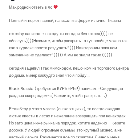
Мак,родной,ответь в лс
Полный игнор от парней, написал и в форум и лично. Тишина
eboshy написал: ↑ походу ты сегодня без кокоса)))) не
обессуть))))Нажмите, чтобы раскрыть…а тут вообще можно так
как в курилке просто раздувать?))) Или тараним пока нам
замечание не сделают?))))) А мы не знали такие))))))
сегодня зацепил 1 так мимоходом, пешочком из торгового центра
до дома. минер какбудто знал что я пойду….
Black Russia (требуются КУРЬЕРЫ!) написал: ↑Следующая
раздача скоро, ждем-с)Нажмите, чтобы раскрыть…;)
Если беру у этого магаза (он же хтц и хк), то всегда ожидаю
лютые квесты в лесах и нежелание возвращать при ненаходах.
Но зато цена ниже рынка на порядок, хотите надежно — берите
дороже. У людей огромные объемы, это крупный бизнес, а не
частный барыга. Разумеется все по скриптам. Лично у меня