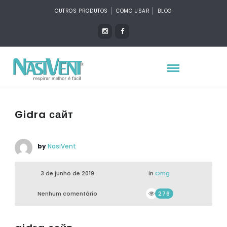
OUTROS PRODUTOS
COMO USAR
BLOG
Gidra сайт
by
NasiVent
3 de junho de 2019
in
Omg
Nenhum comentário
276