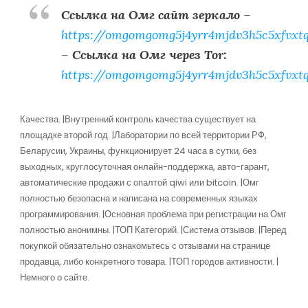
Ссылка на Омг сайт зеркало
–
https://omgomgomg5j4yrr4mjdv3h5c5xfvxt
–
Ссылка на Омг через Tor:
https://omgomgomg5j4yrr4mjdv3h5c5xfvxt
Качества. |Внутренний контроль качества существует на
площадке второй год. |Лаборатории по всей территории РФ,
Беларусии, Украины, функционирует 24 часа в сутки, без
выходных, круглосуточная онлайн-поддержка, авто-гарант,
автоматические продажи с опалтой qiwi или bitcoin. |Омг
полностью безопасна и написана на современных языках
программирования. |Основная проблема при регистрации на Омг
полностью анонимны. |ТОП Категорий. |Система отзывов. |Перед
покупкой обязательно ознакомьтесь с отзывами на странице
продавца, либо конкретного товара. |ТОП городов активности. |
Немного о сайте.