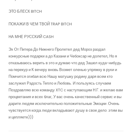
ЭТО БЛЕСК BITCH
ПОКАЖИ В ЧЕМ ТВОЙ TRAP BITCH
НА МНЕ РУССКИЙ CASH
Эх От Питера До Нижнего Пролетел дед Мороз раздал
конкурсные подарки а до Казани и Чебоксар не долетел, Но я
отказываюсь верить в это и думаю что дед Зашел куда-нибудь
на перекур и К вечеру вновь Возмет оленью упряжку в руки и
Помчится огибая всю Нашу матушку родину даря всем кто
заслужил Радость Тепло и Любовь. И пользуясь случаем
Поздравляю всю команду XTC с наступающим Н.Г. и желаю вам
процветания и всех благ, У вас очень качественный сервис и вы
дарите людям исключительно положительные Эмоции .Очень
чувствуется когда люди вкладывают душу в свое дело .этим вы
и цепляете)))