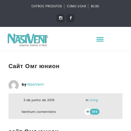
OUTROS PRODUTOS
COMO USAR
BLOG
Сайт Омг юнион
by
NasiVent
3 de junho de 2019
in
Omg
Nenhum comentário
189