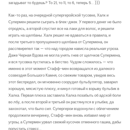
загадыват то будешь? То 21, то 11, то 6, теперь 5… )))
Как-то раз, на очередной супергеройской тусовке, Халк и
Супермен решили сыграть в блек-джек. У первого денег не было
отродясь, а второй спустил все на лаки для волос, и решили
играть на щелбаны. Халк решил не вдаваться в правила, и
после третьего пропущенного щелбана от Супермена, он
расспвирепел так — что над городом нависла реальная угроза.
Даже Черная Вдова не могла унять гнев от щелчков Супермена,
и вся тусовка пустилась в бегство. Чудом сложилось — что
именно в этот момент Стафф-мен возвращался из далекого
созвездия Большого Камня, со свежим товаром, увидев весь
этот беспредел, он мгновенно соорудил бульбулятор, заварил
хорошую, мясистую плюху, и кинул готовый к взрыву бульбик в
Халка. Первая плюха заставила Халка позабыть об адской боли
во лбу, а после второй и третьей он растянулся в улыбке, да
захохотал, что было сил. Супергерои вздохнули с облегчением
продолжили вечеринку, Стафф-мен вновь избавил мир от
угроы, а Супермен урвал свежий кусочек отменного гашиа, дабы
попустить стресс…