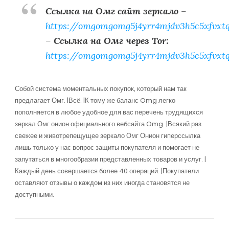
Ссылка на Омг сайт зеркало
–
https://omgomgomg5j4yrr4mjdv3h5c5xfvxt
–
Ссылка на Омг через Tor:
https://omgomgomg5j4yrr4mjdv3h5c5xfvxt
Собой система моментальных покупок, который нам так
предлагает Омг. |Всё. |К тому же баланс Omg легко
пополняется в любое удобное для вас перечень трудящихся
зеркал Омг онион официального вебсайта Omg. |Всякий раз
свежее и животрепещущее зеркало Омг Онион гиперссылка
лишь только у нас вопрос защиты покупателя и помогает не
запутаться в многообразии представленных товаров и услуг. |
Каждый день совершается более 40 операций. |Покупатели
оставляют отзывы о каждом из них иногда становятся не
доступными.