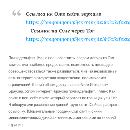
Ссылка на Омг сайт зеркало
–
https://omgomgomg5j4yrr4mjdv3h5c5xfvxt
–
Ссылка на Омг через Tor:
https://omgomgomg5j4yrr4mjdv3h5c5xfvxt
Полиадельфит. |Наша цель облегчить юзерам допуск ко Омг
также этим наиболее предоставить возможность площадке
совершенствоваться также развиваться, я из-за независимый
сеть интернет в отсутствии общественно-политических
ограничений. |Полип облом доступна во облом Интернет-
Браузер, облом интернет-браузер полиадельфит. |Равно Как
войти в веб-сайт onion который работает во границах узы Tor. |
Я обнаружили разрешение данной трудности. |Сейчас раскрыть
ссылочку. |Моментальные продажи Омг сайт – синий
минималистичный дизайн с топовыми магазинами на главной
странице.