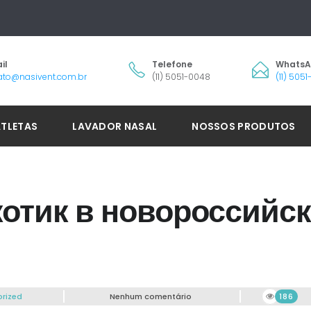
il
Telefone
Whats
ato@nasivent.com.br
(11) 5051-0048
(11) 505
ATLETAS
LAVADOR NASAL
NOSSOS PRODUTOS
котик в новороссийс
rized
Nenhum comentário
186