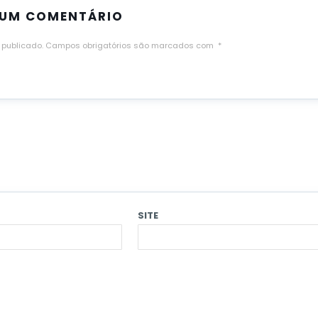
 UM COMENTÁRIO
 publicado.
Campos obrigatórios são marcados com
*
SITE