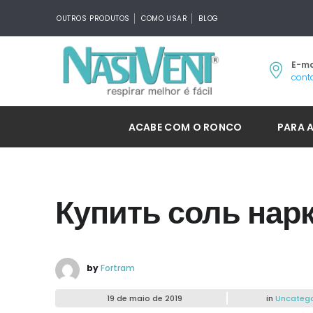
OUTROS PRODUTOS
COMO USAR
BLOG
E-ma
cont
ACABE COM O RONCO
PARA 
Купить соль нар
by
Fortram
19 de maio de 2019
in
Uncatego