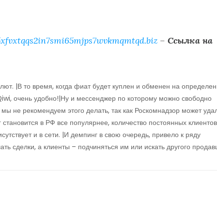
xfvxtqqs2in7smi65mjps7wvkmqmtqd.biz
–
Ссылка на
лют. |В то время, когда фиат будет куплен и обменен на определе
Qiwi, очень удобно!|Ну и мессенджер по которому можно свободно
 мы не рекомендуем этого делать, так как Роскомнадзор может уда
г становится в РФ все популярнее, количество постоянных клиентов
исутствует и в сети. |И демпинг в свою очередь, привело к ряду
ть сделки, а клиенты – подчиняться им или искать другого продав