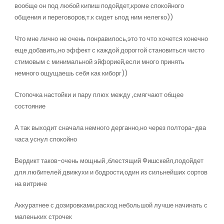
вообще он под любой кипиш подойдет,кроме спокойного
общения и переговоров,т.к сидет ьпод ним нелегко))
Что мне лично не очень понравилось,это то что хочется конечно
еще добавить,но эффект с каждой дороггой становиться чисто
стимовым с минимальной эйфорией,если много принять
немного ощущаешь себя как киборг))
Стопочка настойки и пару плюх между ,смягчают общее
состояние
А так выходит сначала немного дерганно,но через полтора-два
часа уснул спокойно
Вердикт таков-очень мощный ,блестящий Фишскейл,подойдет
для любителей движухи и бодрости,один из сильнейших сортов
на витрине
Аккуратнее с дозировками,расход небольшой лучше начинать с
маленьких строчек