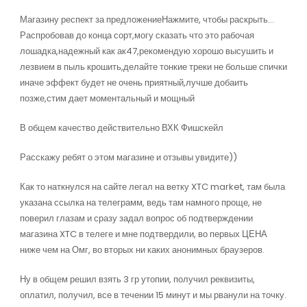
Магазину респект за предложениеНажмите, чтобы раскрыть…
Распробовав до конца сорт,могу сказать что это рабочая
лошадка,надежный как ак47,рекомендую хорошо высушить и
лезвием в пыль крошить,делайте тонкие треки не больше спички
иначе эффект будет не очень приятный,лучше добаить
позже,стим дает моментальный и мощный
В общем качество действительно ВХК Фишскейл
Расскажу ребят о этом магазине и отзывы увидите))
Как то наткнулся на сайте легал на ветку XTC market, там была
указана ссылка на телеграмм, ведь там намного проще, не
поверил глазам и сразу задал вопрос об подтверждении
магазина XTC в телеге и мне подтвердили, во первых ЦЕНА
ниже чем на Омг, во вторых ни каких анонимных браузеров.
Ну в общем решил взять 3 гр утопии, получил реквизиты,
оплатил, получил, все в течении 15 минут и мы рванули на точку.