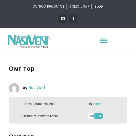
OUTROS PRODUTOS
COMO USAR
BLOG
Омг тор
by
NasiVent
3 de junho de 2019
in
Omg
Nenhum comentário
183