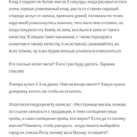
Клад я поднял не более чем за 3 секунды, когда раскрыл кстати
очень хорошо упакованный клад, раста со стажем сидящий
спереди ахнул от запаха, приехали домой, поломали по точке,
надо мной ухмыльнулись конечно, типо мало мне отломил, но
когда покурили эту бомбу из зипа, все были в шоке от такого
качества. В общем таких магазинов, с таким подходом к
клиентам и такому качеству я не встречал, развивайтесь во
всех планах, ну а мы будем больше улыбаться и веселиться.
Кто сколько колит мета? Я его 1 раз буду делать. Заранее
спасибо
Я вчера купил 0.3 на двоих. Нам на вечер хватит? Какую нужно
дозеровку колоть вв чтобы не отъехать.
Shamanomegaqwerty написал: ↑На странице магаза, кликаю
по ссылке связаться с продавцом, в теме сообщения пишу
пробы, и само сообщение пробы, все верно? Если да то пачему
малчек?Нажмите, чтобы раскрыть…когда пишите выбирайте
город из списка Ялта, почему вы в Москву то пишите?