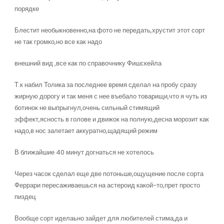
порядке
Блестит необыкновенно,на фото не передать,хрустит этот сорт
не так громко,но все как надо
внешний вид ,все как по справочнику Фишскейла
Т.к набил Толика за последнее время сделал на пробу сразу
жирную дорогу и так меня с нее въебало товарищи,что я чуть из
ботинок не выпрыгнул,очень сильный стимящий
эффект,ясность в голове и движок на полную,десна морозит как
надо,в нос залетает аккуратно,щадящий режим
В ближайшие 40 минут догнаться не хотелось
Через часок сделал еще две потоньше,ощущение после сорта
Феррари пересаживаешься на астероид какой-то,прет просто
пиздец
Вообще сорт иделаьно зайдет для любителей стима,да и