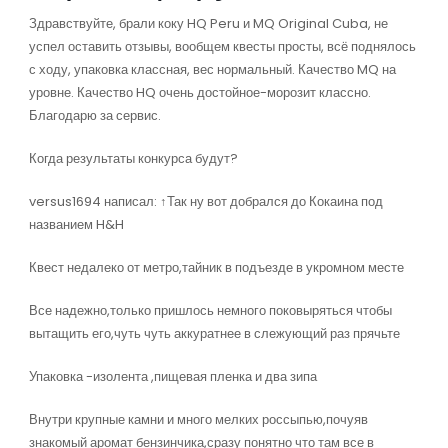
Здравствуйте, брали коку HQ Peru и MQ Original Cuba, не
успел оставить отзывы, вообщем квесты просты, всё поднялось
с ходу, упаковка классная, вес нормальный. Качество MQ на
уровне. Качество HQ очень достойное-морозит классно.
Благодарю за сервис.
Когда результаты конкурса будут?
versus1694 написал: ↑Так ну вот добрался до Кокаина под
названием H&H
Квест недалеко от метро,тайник в подъезде в укромном месте
Все надежно,только пришлось немного поковыряться чтобы
вытащить его,чуть чуть аккуратнее в слежующий раз прячьте
Упаковка -изолента ,пищевая пленка и два зипа
Внутри крупные камни и много мелких россыпью,почуяв
знакомый аромат бензинчика,сразу понятно что там все в