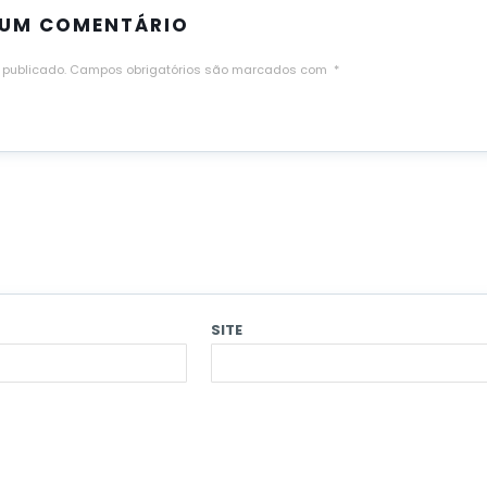
 UM COMENTÁRIO
 publicado.
Campos obrigatórios são marcados com
*
SITE