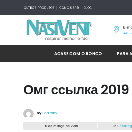
OUTROS PRODUTOS
COMO USAR
BLOG
E-ma
cont
ACABE COM O RONCO
PARA 
Омг ссылка 2019
by
Fortram
5 de março de 2019
in
Uncateg