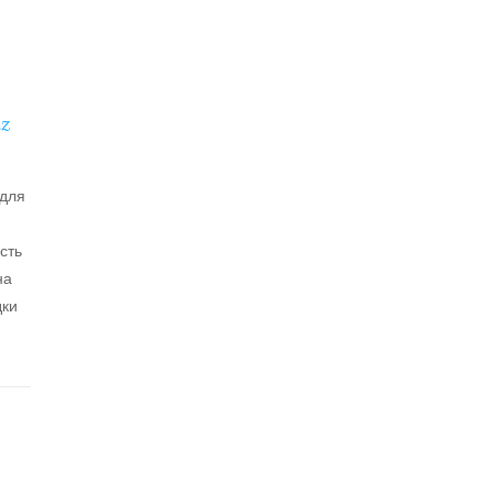
z
 для
сть
на
дки