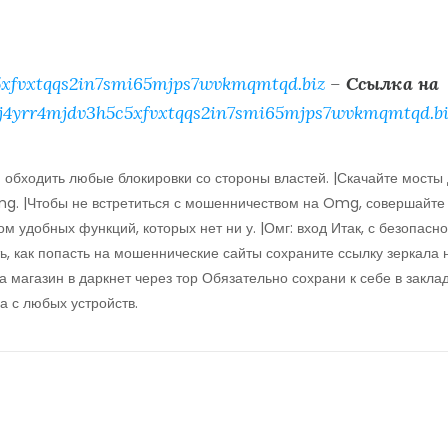
xfvxtqqs2in7smi65mjps7wvkmqmtqd.biz
–
Ссылка на
j4yrr4mjdv3h5c5xfvxtqqs2in7smi65mjps7wvkmqmtqd.bi
 обходить любые блокировки со стороны властей. |Скачайте мосты
mg. |Чтобы не встретиться с мошенничеством на Omg, совершайте
м удобных функций, которых нет ни у. |Омг: вход Итак, с безопасно
, как попасть на мошеннические сайты сохраните ссылку зеркала 
на магазин в даркнет через тор Обязательно сохрани к себе в закла
а с любых устройств.