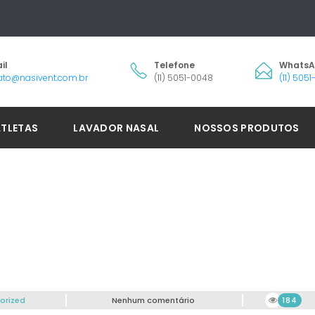
il
Telefone
Whats
ato@nasivent.com.br
(11) 5051-0048
(11) 505
ATLETAS
LAVADOR NASAL
NOSSOS PRODUTOS
orized
Nenhum comentário
184