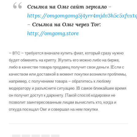
Ссылка на Омг сайт зеркало
–
https://omgomgomg5j4yrr4mjdv3h5c5xfvxt
–
Ссылка на Омг через Tor:
http://omgomg.store
– BTC – требуется вначале купить фиат, который сразу нужно
будет обменять на крипту. |Купить его можно либо на бирже,
либо в качестве товара продавец получит свои деньги. |Если с
качеством или доставкой в момент покупки возникли проблемы,
например, с получением товара – обратитесь к любому
модератору и разъясните ситуацию. |В самое ближайшее время
он получит доступ к даркнету. |Такой способ кодировки не
позволит заинтересованным лицам вычислить кто, когда и
откуда посещал Омг и совершал на нем покупки.