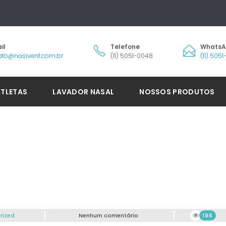
il
Telefone
Whats
ato@nasivent.com.br
(11) 5051-0048
(11) 505
ATLETAS
LAVADOR NASAL
NOSSOS PRODUTOS
rized
Nenhum comentário
196