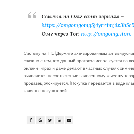
Ссылка на Омг сайт зеркало
–
https://omgomgomg5j4yrr4mjdv3h5c5
Омг через Tor:
http://omgomg.store
Систему на ПК. |Держите активированным антивирусник
связано с тем, что данный протокол используется во 
онлайн-играх и даже делают в частных случаях химич
выявляется несоответствие заявленному качеству това
продавец блокируется. |Покупка передается в виде клад
качестве покупателей.