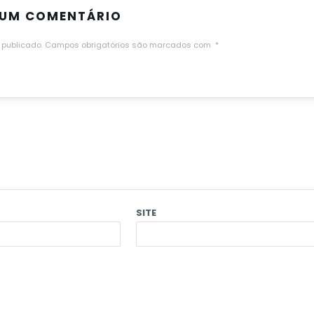
 UM COMENTÁRIO
 publicado.
Campos obrigatórios são marcados com
*
SITE