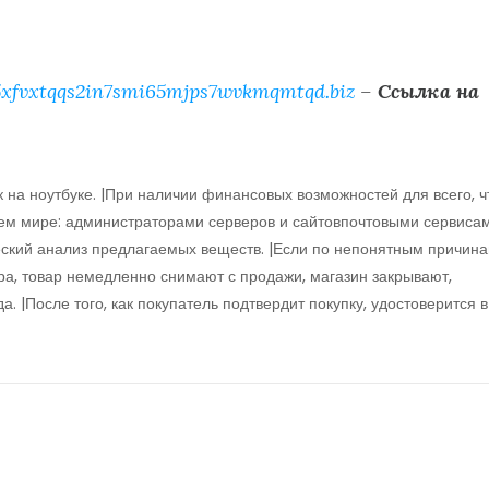
xfvxtqqs2in7smi65mjps7wvkmqmtqd.biz
–
Ссылка на
 на ноутбуке. |При наличии финансовых возможностей для всего, ч
всем мире: администраторами серверов и сайтовпочтовыми сервиса
еский анализ предлагаемых веществ. |Если по непонятным причин
ра, товар немедленно снимают с продажи, магазин закрывают,
а. |После того, как покупатель подтвердит покупку, удостоверится в