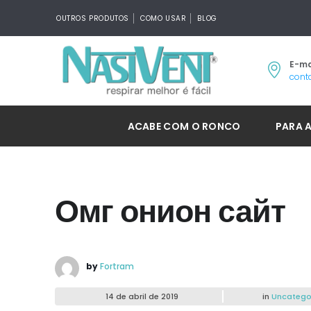
OUTROS PRODUTOS
COMO USAR
BLOG
E-ma
cont
ACABE COM O RONCO
PARA 
Омг онион сайт
by
Fortram
14 de abril de 2019
in
Uncatego