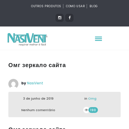
OUTROS PRODUTOS
COMO USAR
BLOG
Омг зеркало сайта
by
NasiVent
3 de junho de 2019
in
Omg
Nenhum comentário
190