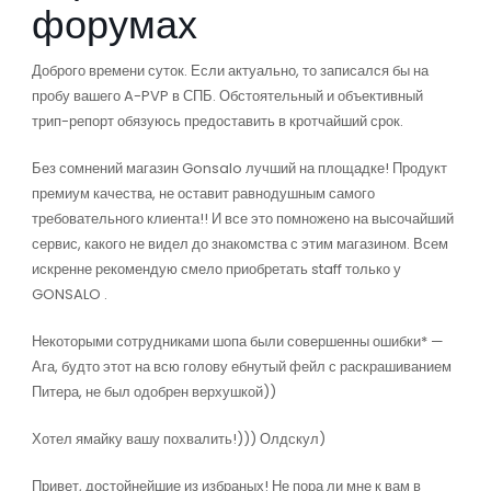
форумах
Доброго времени суток. Если актуально, то записался бы на
пробу вашего A-PVP в СПБ. Обстоятельный и объективный
трип-репорт обязуюсь предоставить в кротчайший срок.
Без сомнений магазин Gonsalo лучший на площадке! Продукт
премиум качества, не оставит равнодушным самого
требовательного клиента!! И все это помножено на высочайший
сервис, какого не видел до знакомства с этим магазином. Всем
искренне рекомендую смело приобретать staff только у
GONSALO .
Некоторыми сотрудниками шопа были совершенны ошибки* —
Ага, будто этот на всю голову ебнутый фейл с раскрашиванием
Питера, не был одобрен верхушкой))
Хотел ямайку вашу похвалить!))) Олдскул)
Привет, достойнейшие из избраных! Не пора ли мне к вам в