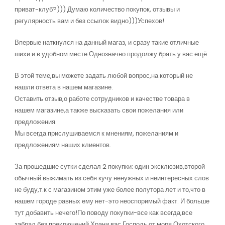
приват-клуб?))) Думаю количество покупок, отзывы и
регулярность вам и без ссылок видно)))Успехов!
Впервые наткнулся на данный магаз, и сразу такие отличные
шихи и в удобном месте.Однозначно продолжу брать у вас ещё
В этой теме,вы можете задать любой вопрос,на который не
нашли ответа в нашем магазине.
Оставить отзыв,о работе сотрудников и качестве товара в
нашем магазине,а также высказать свои пожелания или
предложения.
Мы всегда прислушиваемся к мнениям, пожеланиям и
предложениям наших клиентов.
За прошедшие сутки сделал 2 покупки: один эксклюзив,второй
обычный.выжимать из себя кучу ненужных и неинтересных слов
не буду,т.к с магазином этим уже более полутора лет и то,что в
нашем городе равных ему нет-это неоспоримый факт. И больше
тут добавить нечего!По поводу покупки-все как всегда,все
забрал,без преключений.Храни вас Господь от моря Охотского