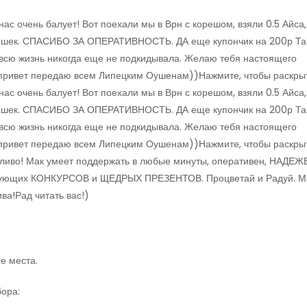
ас очень балует! Вот поехали мы в Врн с корешом, взяли 0.5 Айса,
 шишек. СПАСИБО ЗА ОПЕРАТИВНОСТЬ. ДА еще купончик на 200р Та
за всю жизнь никогда еще не подкидывала. Желаю тебя настоящего
е привет передаю всем Липецким Оушенам))Нажмите, чтобы раскры
ас очень балует! Вот поехали мы в Врн с корешом, взяли 0.5 Айса,
 шишек. СПАСИБО ЗА ОПЕРАТИВНОСТЬ. ДА еще купончик на 200р Та
за всю жизнь никогда еще не подкидывала. Желаю тебя настоящего
е привет передаю всем Липецким Оушенам))Нажмите, чтобы раскры
дливо! Мак умеет поддержать в любые минуты, оперативен, НАДЕЖ
ующих КОНКУРСОВ и ЩЕДРЫХ ПРЕЗЕНТОВ. Процветай и Радуй. М
ва!Рад читать вас!)
е места.
бора: