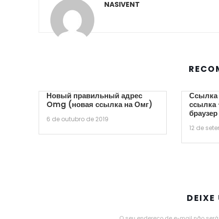
NASIVENT
RECO
Новый правильный адрес
Ссылка 
Omg (новая ссылка на Омг)
ссылка 
браузер
6 de outubro de 2019
12 de set
DEIXE
O seu endereço de e-mail não será