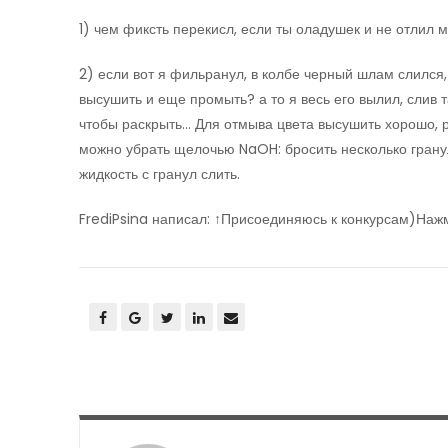
1) чем фиксть перекисл, если ты оладушек и не отлил 
2) если вот я фильранул, в колбе черный шлам слился,
высушить и еще промыть? а то я весь его вылил, слив 
чтобы раскрыть… Для отмыва цвета высушить хорошо, 
можно убрать щелочью NaOH: бросить несколько грану
жидкость с гранул слить.
FrediPsina написал: ↑Присоединяюсь к конкурсам)Наж