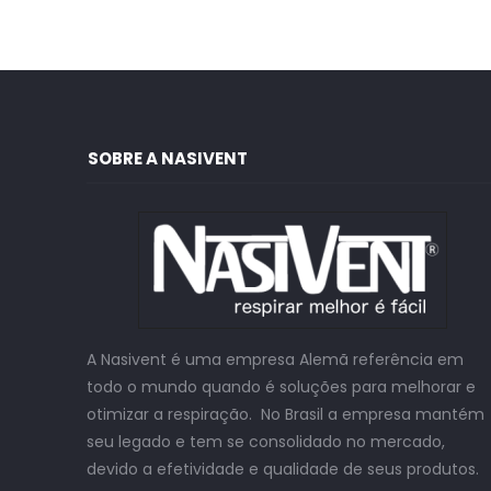
SOBRE A NASIVENT
A Nasivent é uma empresa Alemã referência em
todo o mundo quando é soluções para melhorar e
otimizar a respiração. No Brasil a empresa mantém
seu legado e tem se consolidado no mercado,
devido a efetividade e qualidade de seus produtos.