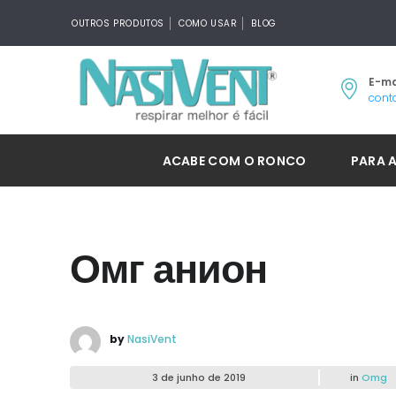
OUTROS PRODUTOS
COMO USAR
BLOG
E-ma
cont
ACABE COM O RONCO
PARA 
Омг анион
by
NasiVent
3 de junho de 2019
in
Omg