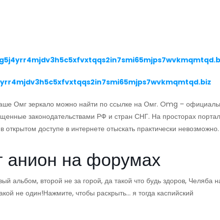
5j4yrr4mjdv3h5c5xfvxtqqs2in7smi65mjps7wvkmqmtqd.b
yrr4mjdv3h5c5xfvxtqqs2in7smi65mjps7wvkmqmtqd.biz
 Наше Омг зеркало можно найти по ссылке на Омг. Omg – официал
ещенные законодательствами РФ и стран СНГ. На просторах порта
в открытом доступе в интернете отыскать практически невозможно.
г анион на форумах
ый альбом, второй не за горой, да такой что будь здоров, Челяба н
 такой не один!Нажмите, чтобы раскрыть… я тогда каспийский