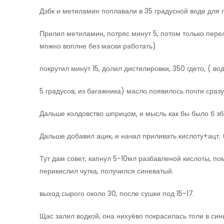
Дэбк и метиламин поплавали в 35 градусной воде для 
Прилил метиламин, потряс минут 5, потом только перел
можно воплне без маски работать)
покрутил минут 15, долил дистилировки, 350 гдето, ( во
5 градусов, из багажника) масло появилось почти сразу
Дальше колдовство шприцом, и мысль как бы было б зб
Дальше добавил ацик, и начал приливать кислоту+ацт.
Тут дам совет, капнул 5-10мл разбавленой кислоты, по
перикислил чутка, получился синеватый.
выход сырого около 30, после сушки под 15-17.
Щас залил водкой, она нихуёво покрасилась толи в син