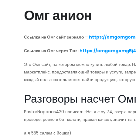
Омг анион
Ссылка на Омг сайт зеркало –
https://omgomgomg
Ссылка на Омг через Tor:
https://omgomgomg5j4
Это Омг сайт, на котором можно купить любой товар.
маркетплейс, предоставляющий товары и услуги, запр
каждый пользователь может найти продукцию, которую 
Разговоры насчет Ом
PastorNapaaas420 написал: ↑Не, я с оу 74, вверх, перв
проводе, ровно в бит колоти, правая качает, значит ты
а я 555 салам с йошки)