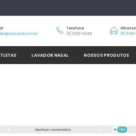
il
Telefone
Whats
ato@nasivent.com.br
(11) 5051-0048
(11) 505
ATLETAS
LAVADOR NASAL
NOSSOS PRODUTOS
Nenhum comentário
188