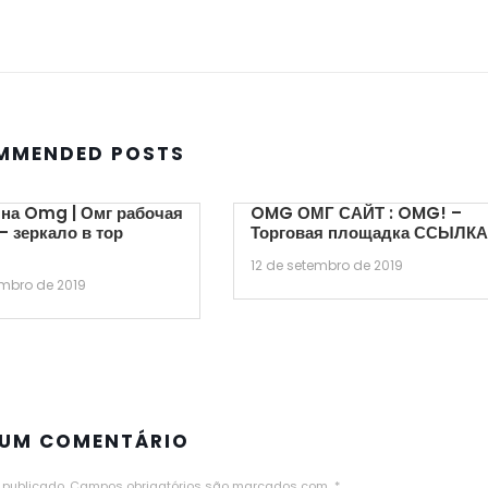
MMENDED POSTS
на Omg | Омг рабочая
OMG ОМГ САЙТ : OMG! –
– зеркало в тор
Торговая площадка ССЫЛК
12 de setembro de 2019
embro de 2019
 UM COMENTÁRIO
 publicado.
Campos obrigatórios são marcados com
*