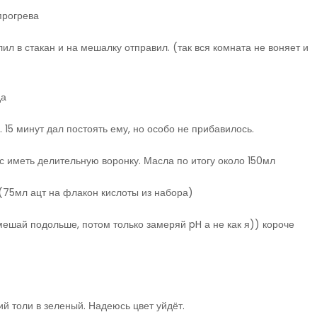
прогрева
ил в стакан и на мешалку отправил. (так вся комната не воняет и
да
. 15 минут дал постоять ему, но особо не прибавилось.
с иметь делительную воронку. Масла по итогу около 150мл
 (75мл ацт на флакон кислоты из набора)
мешай подольше, потом только замеряй pH а не как я)) короче
ий толи в зеленый. Надеюсь цвет уйдёт.