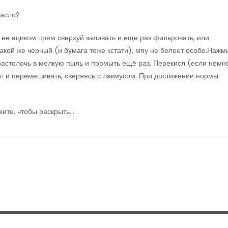
масло?
 не ациком прям сверхуй заливать и еще раз фильровать, или
такой же черный (и бумага тоже кстати), мяу не белеет особо.Нажм
растолочь в мелкую пыль и промыть ещё раз. Перекисл (если немн
л и перемешивать, сверяясь с лакмусом. При достижении нормы
мите, чтобы раскрыть…