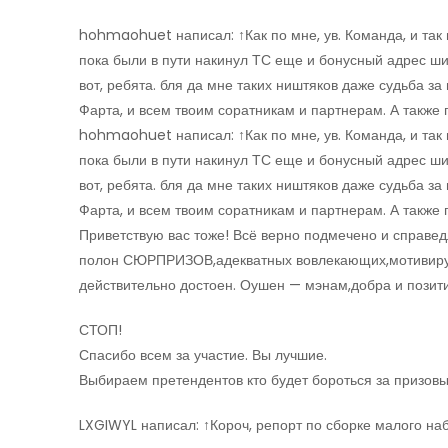
hohmaohuet написал: ↑Как по мне, ув. Команда, и так н
пока были в пути накинул ТС еще и бонусный адрес
вот, ребята. бля да мне таких ништяков даже судьба 
Фарта, и всем твоим соратникам и партнерам. А такж
hohmaohuet написал: ↑Как по мне, ув. Команда, и так н
пока были в пути накинул ТС еще и бонусный адрес
вот, ребята. бля да мне таких ништяков даже судьба 
Фарта, и всем твоим соратникам и партнерам. А такж
Приветствую вас тоже! Всё верно подмечено и справе
полон СЮРПРИЗОВ,адекватных вовлекающих,мотивир
действительно достоен. Оушен — мэнам,добра и позити
СТОП!
Спасибо всем за участие. Вы лучшие.
Выбираем претендентов кто будет бороться за призовы
LXGIWYL написал: ↑Короч, репорт по сборке малого на