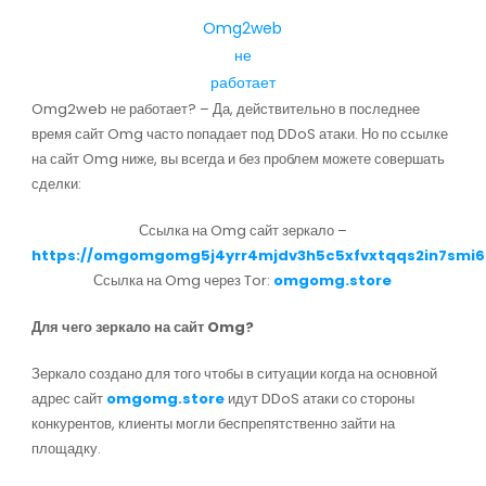
Omg2web
не
работает
Omg2web не работает? – Да, действительно в последнее
время сайт Omg часто попадает под DDoS атаки. Но по ссылке
на сайт Omg ниже, вы всегда и без проблем можете совершать
сделки:
Ссылка на Omg сайт зеркало –
https://omgomgomg5j4yrr4mjdv3h5c5xfvxtqqs2in7smi
Ссылка на Omg через Tor:
omgomg.store
Для чего зеркало на сайт Omg?
Зеркало создано для того чтобы в ситуации когда на основной
адрес сайт
omgomg.store
идут DDoS атаки со стороны
конкурентов, клиенты могли беспрепятственно зайти на
площадку.