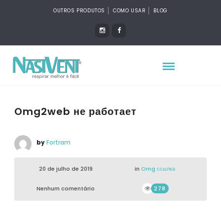
OUTROS PRODUTOS
COMO USAR
BLOG
Omg2web не работает
by
Fortram
20 de julho de 2019
in
Omg ссылка
Nenhum comentário
278