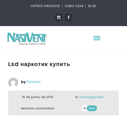
OUTROS PRODUTOS
COMO USAR
BLOG
Lsd наркотик купить
by
Fortram
15 de junho de 2019
in
Uncategorized
Nenhum comentário
250