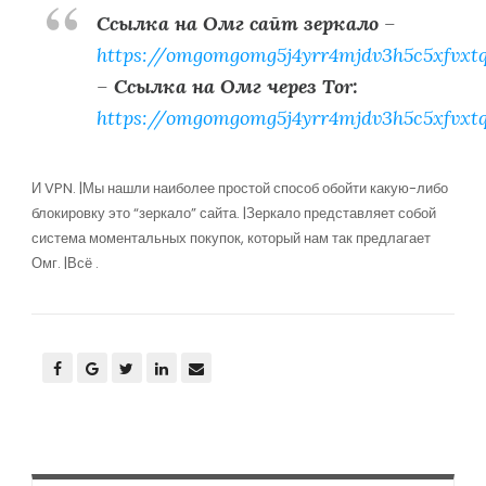
Ссылка на Омг сайт зеркало
–
https://omgomgomg5j4yrr4mjdv3h5c5xfvxt
–
Ссылка на Омг через Tor:
https://omgomgomg5j4yrr4mjdv3h5c5xfvxt
И VPN. |Мы нашли наиболее простой способ обойти какую-либо
блокировку это “зеркало” сайта. |Зеркало представляет собой
система моментальных покупок, который нам так предлагает
Омг. |Всё .