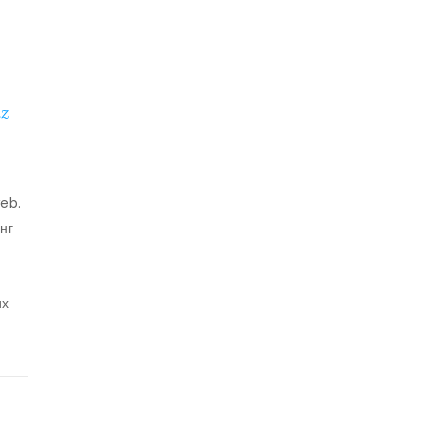
z
eb.
нг
их