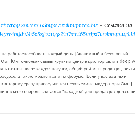
xfvxtqqs2in7smi65mjps7wvkmqmtqd.biz
–
Ссылка на
j4yrr4mjdv3h5c5xfvxtqqs2in7smi65mjps7wvkmqmtqd.bi
я на работоспособность каждый день. |Анонимный и безопасный
 Омг. |Омг онионкак самый крупный центр нарко торговли в deep w
лять отзывы после каждой покупки, общий рейтинг продавцов, рейти
ресурсе, а так же можно найти на форуме. |Если у вас возникли
 к которому сразу присоединятся независимые модераторы Омг. |
емпинг в свою очередь считается “находкой” для продавцов, делающ