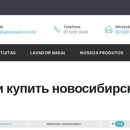
il
Telefone
Whats
ato@nasivent.com.br
(11) 5051-0048
(11) 505
ATLETAS
LAVADOR NASAL
NOSSOS PRODUTOS
и купить новосибирс
orized
Nenhum comentário
178