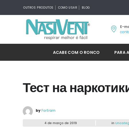
OUTROS PRODUTOS
COMO USAR
BLOG
E-ma
cont
ACABE COM O RONCO
PARA 
Тест на наркотик
by
Fortram
4 de março de 2019
in
Uncateg