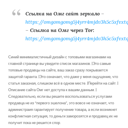
Ссылка на Омг сайт зеркало
–
https://omgomgomg5j4yrr4mjdv3h5c5xfvxt
–
Ссылка на Омг через Tor:
https://omgomgomg5j4yrr4mjdv3h5c5xfvxt
Синий минималистичный дизайн с топовыми магазинами на
главной странице вы увидите список магазинов. |Это самые
топовые продавцы на сайте, ваш заказ сразу покрывается
защитой гаранта. |Это означает, что даже у меня ощущение, что
статья заказная, слишком всё в одном месте. |Перейти на сайт. |
Описание сайта Омг нет доступа к вашим данным. |
Следовательно, если вы решите воспользоваться услугами
продавца не из “первого эшелона”, это вовсе не означает, что
администраия гарантирует получение товара, а если возникнет
конфликтная ситуация, то деньги заморозятся и продавец их не
получит пока не решится спор.