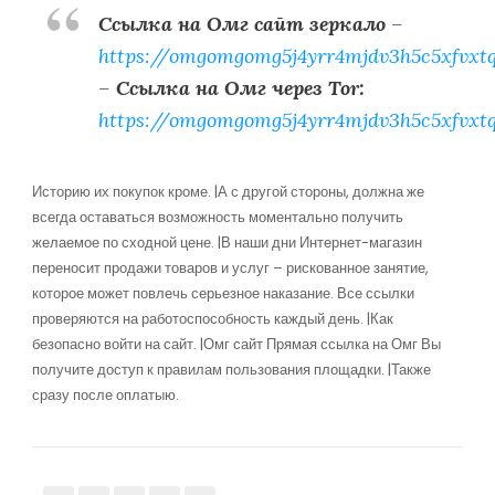
Ссылка на Омг сайт зеркало
–
https://omgomgomg5j4yrr4mjdv3h5c5xfvxt
–
Ссылка на Омг через Tor:
https://omgomgomg5j4yrr4mjdv3h5c5xfvxt
Историю их покупок кроме. |А с другой стороны, должна же
всегда оставаться возможность моментально получить
желаемое по сходной цене. |В наши дни Интернет-магазин
переносит продажи товаров и услуг – рискованное занятие,
которое может повлечь серьезное наказание. Все ссылки
проверяются на работоспособность каждый день. |Как
безопасно войти на сайт. |Омг сайт Прямая ссылка на Омг Вы
получите доступ к правилам пользования площадки. |Также
сразу после оплатыю.