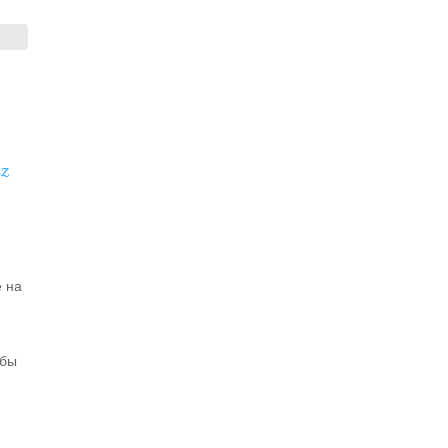
z
е на
обы