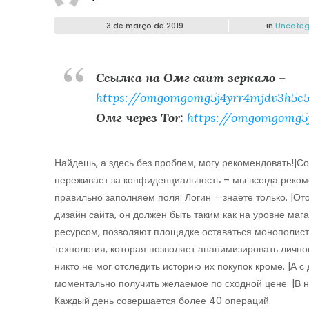
3 de março de 2019
in
Uncateg
Ссылка на Омг сайт зеркало
–
https://omgomgomg5j4yrr4mjdv3h5c5
Омг через Tor:
https://omgomgomg5
Найдешь, а здесь без проблем, могу рекомендовать!|Со
переживает за конфиденциальность – мы всегда рекоме
правильно заполняем поля: Логин – знаете только. |О
дизайн сайта, он должен быть таким как на уровне мага
ресурсом, позволяют площадке оставаться монополис
технология, которая позволяет ананимизировать лично
никто не мог отследить историю их покупок кроме. |А с
моментально получить желаемое по сходной цене. |В н
Каждый день совершается более 40 операций.