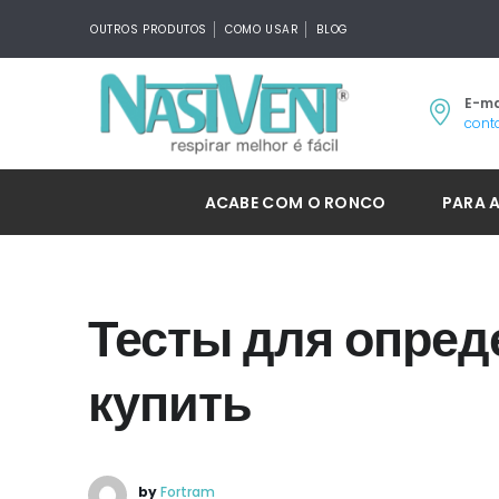
OUTROS PRODUTOS
COMO USAR
BLOG
E-ma
cont
ACABE COM O RONCO
PARA 
Тесты для опред
купить
by
Fortram