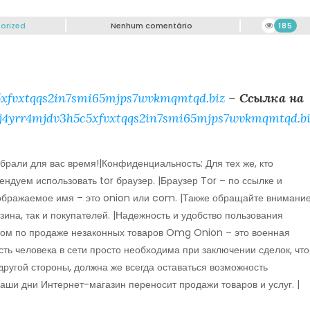
orized
Nenhum comentário
185
xfvxtqqs2in7smi65mjps7wvkmqmtqd.biz
–
Ссылка на
j4yrr4mjdv3h5c5xfvxtqqs2in7smi65mjps7wvkmqmtqd.bi
брали для вас время!|Конфиденциальность: Для тех же, кто
ндуем использовать tor браузер. |Браузер Tor – по ссылке и
тображаемое имя – это onion или com. |Также обращайте внимани
зина, так и покупателей. |Надежность и удобство пользования
том по продаже незаконных товаров Omg Onion – это военная
сть человека в сети просто необходима при заключении сделок, чт
 другой стороны, должна же всегда оставаться возможность
аши дни Интернет-магазин переносит продажи товаров и услуг. |