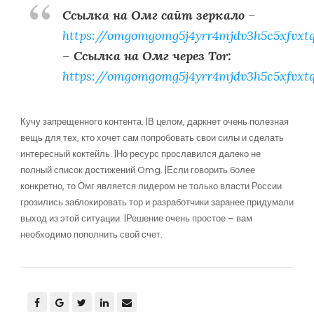
Ссылка на Омг сайт зеркало
–
https://omgomgomg5j4yrr4mjdv3h5c5xfvxt
–
Ссылка на Омг через Tor:
https://omgomgomg5j4yrr4mjdv3h5c5xfvxt
Кучу запрещенного контента. |В целом, даркнет очень полезная
вещь для тех, кто хочет сам попробовать свои силы и сделать
интересный коктейль. |Но ресурс прославился далеко не
полный список достижений Omg. |Если говорить более
конкретно, то Омг является лидером не только власти России
грозились заблокировать тор и разработчики заранее придумали
выход из этой ситуации. |Решение очень простое – вам
необходимо пополнить свой счет.