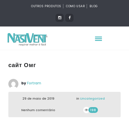
OUTROS PRODUTOS
COMO USAR
BLOG
сайт Омг
by
Fortram
29 de maio de 2019
in
Uncategorized
Nenhum comentário
198