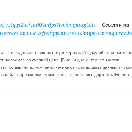
xfvxtqqs2in7smi65mjps7wvkmqmtqd.biz
–
Ссылка на
j4yrr4mjdv3h5c5xfvxtqqs2in7smi65mjps7wvkmqmtqd.bi
мог отследить историю их покупок кроме. |А с другой стороны, дол
ить желаемое по сходной цене. |В наши дни Интернет-магазин
ство, большинство компаний начинают использовать данный тип са
чь пойдёт про магазин моментальных покупок в даркнете. |Но не то