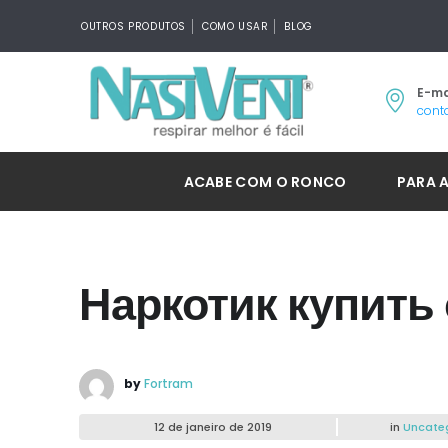
OUTROS PRODUTOS
COMO USAR
BLOG
E-ma
cont
ACABE COM O RONCO
PARA 
Наркотик купить 
by
Fortram
12 de janeiro de 2019
in
Uncate