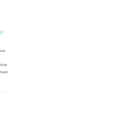
z
жна
йтов
лько