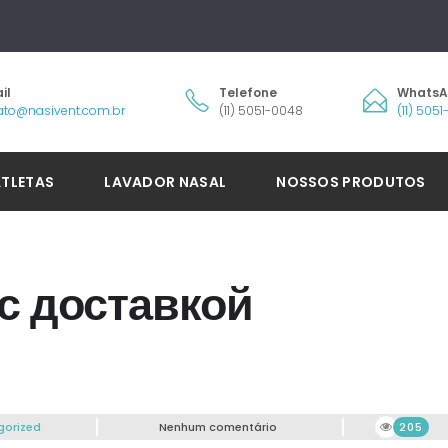
il
Telefone
Whats
ato@nasivent.com.br
(11) 5051-0048
(11) 505
ATLETAS
LAVADOR NASAL
NOSSOS PRODUTOS
с доставкой
gorized
Nenhum comentário
205