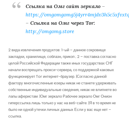
Ссылка на Омг сайт зеркало
–
https://omgomgomg5j4yrr4mjdv3h5c5xfvxt
–
Ссылка на Омг через Tor:
http://omgomg.store
2 вида извлечения продуктов: 1-ый – данное сокровище
закладки, хранилище, соблазн, прикоп ; 2 – поставка согласно
целой Российской Федерации также иных государствах СНГ
начали воспрещать прокси-сервера, со поддержкой каковых
функционирует Tor интернет-браузер. |Согласно данной
фактору многочисленные юзеры никак не станете удерживать
собственные индивидуальные сведения, никак не влипнете во
лапы аферистам. |Омг зеркало Рабочее зеркало Омг Онион
гиперссылка лишь только у нас на веб-сайте. |Я в то время не
было ни одной утечки личных данных Если у вас еще нет –
ссылка.