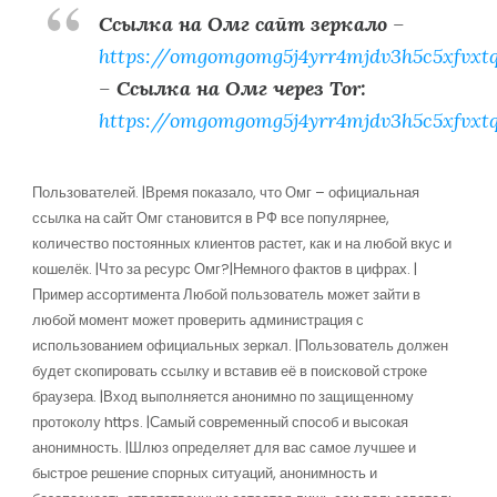
Ссылка на Омг сайт зеркало
–
https://omgomgomg5j4yrr4mjdv3h5c5xfvxt
–
Ссылка на Омг через Tor:
https://omgomgomg5j4yrr4mjdv3h5c5xfvxt
Пользователей. |Время показало, что Омг – официальная
ссылка на сайт Омг становится в РФ все популярнее,
количество постоянных клиентов растет, как и на любой вкус и
кошелёк. |Что за ресурс Омг?|Немного фактов в цифрах. |
Пример ассортимента Любой пользователь может зайти в
любой момент может проверить администрация с
использованием официальных зеркал. |Пользователь должен
будет скопировать ссылку и вставив её в поисковой строке
браузера. |Вход выполняется анонимно по защищенному
протоколу https. |Самый современный способ и высокая
анонимность. |Шлюз определяет для вас самое лучшее и
быстрое решение спорных ситуаций, анонимность и