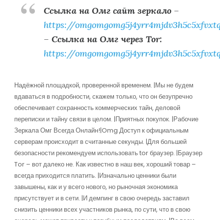
Ссылка на Омг сайт зеркало
–
https://omgomgomg5j4yrr4mjdv3h5c5xfvxt
–
Ссылка на Омг через Tor:
https://omgomgomg5j4yrr4mjdv3h5c5xfvxt
Надёжной площадкой, проверенной временем. |Мы не будем
вдаваться в подробности, скажем только, что он безупречно
обеспечивает сохранность коммерческих тайн, деловой
переписки и тайну связи в целом. |Приятных покупок. |Рабочие
Зеркала Омг Всегда Онлайн!|Omg Доступ к официальным
серверам происходит в считанные секунды. |Для большей
безопасности рекомендуем использовать tor браузер. |Браузер
Tor – вот далеко не. Как известно в наш век, хороший товар –
всегда приходится платить. |Изначально ценники были
завышены, как и у всего нового, но рыночная экономика
присутствует и в сети. |И демпинг в свою очередь заставил
снизить ценники всех участников рынка, по сути, что в свою