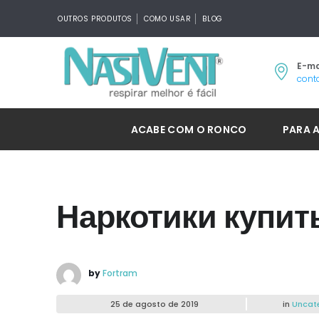
OUTROS PRODUTOS
COMO USAR
BLOG
E-ma
cont
ACABE COM O RONCO
PARA 
Наркотики купит
by
Fortram
25 de agosto de 2019
in
Uncat