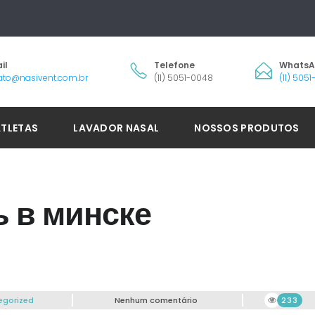
il
Telefone
Whats
ato@nasivent.com.br
(11) 5051-0048
(11) 505
ATLETAS
LAVADOR NASAL
NOSSOS PRODUTOS
ь в минске
egorized
Nenhum comentário
233