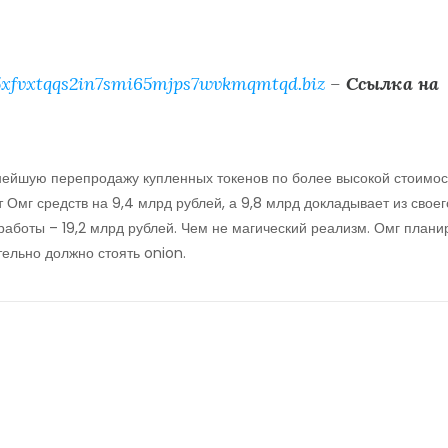
xfvxtqqs2in7smi65mjps7wvkmqmtqd.biz
–
Ссылка на
ьнейшую перепродажу купленных токенов по более высокой стоимос
 Омг средств на 9,4 млрд рублей, а 9,8 млрд докладывает из своег
аботы – 19,2 млрд рублей. Чем не магический реализм. Омг плани
тельно должно стоять onion.