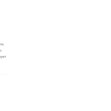
ти.
о
рует