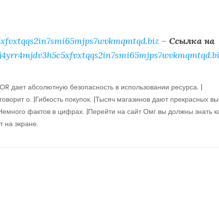
xfvxtqqs2in7smi65mjps7wvkmqmtqd.biz
–
Ссылка на
j4yrr4mjdv3h5c5xfvxtqqs2in7smi65mjps7wvkmqmtqd.bi
OR дает абсолютную безопасность в использовании ресурса. |
оворит о. |Гибкость покупок. |Тысяч магазинов дают прекрасных в
|Немного фактов в цифрах. |Перейти на сайт Омг вы должны знать к
т на экране.