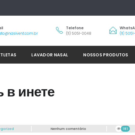
il
Telefone
Whats
ato@nasivent.com.br
(11) 5051-0048
(11) 505
ATLETAS
LAVADOR NASAL
NOSSOS PRODUTOS
 в инете
gorized
Nenhum comentário
181