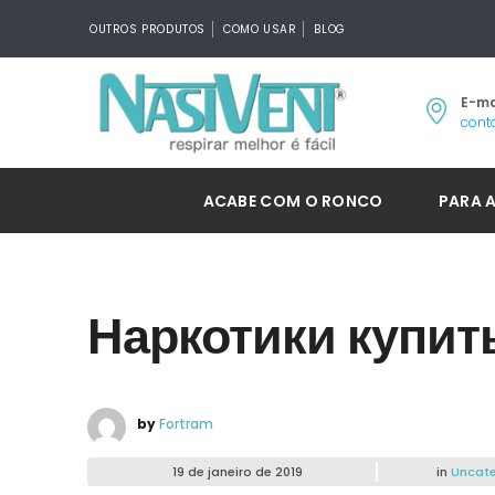
OUTROS PRODUTOS
COMO USAR
BLOG
E-ma
cont
ACABE COM O RONCO
PARA 
Наркотики купить
by
Fortram
19 de janeiro de 2019
in
Uncate