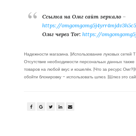
Ссылка на Омг сайт зеркало
–
https://omgomgomg5j4yrr4mjdv3h5c5
Омг через Tor:
https://omgomgomg5
Надежности магазина. |Использование луковых сетей T
Отсутствие необходимости персональых данных также г
товаров на любой вкус и кошелёк. |Что за ресурс Омг?
обойти блокировку – использовать шлюз. |Шлюз это сай