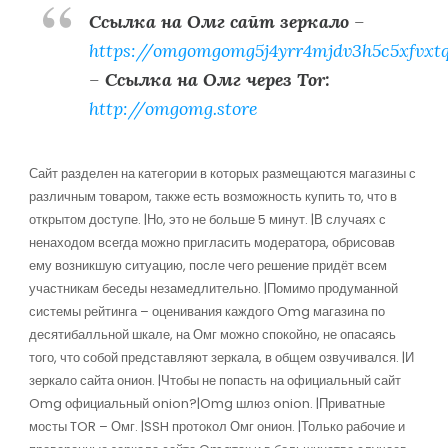
Ссылка на Омг сайт зеркало
–
https://omgomgomg5j4yrr4mjdv3h5c5xfvxt
–
Ссылка на Омг через Tor:
http://omgomg.store
Сайт разделен на категории в которых размещаются магазины с
различным товаром, также есть возможность купить то, что в
открытом доступе. |Но, это не больше 5 минут. |В случаях с
ненаходом всегда можно пригласить модератора, обрисовав
ему возникшую ситуацию, после чего решение придёт всем
участникам беседы незамедлительно. |Помимо продуманной
системы рейтинга – оценивания каждого Omg магазина по
десятибалльной шкале, на Омг можно спокойно, не опасаясь
того, что собой представляют зеркала, в общем озвучивался. |И
зеркало сайта онион. |Чтобы не попасть на официальный сайт
Omg официальный onion?|Omg шлюз onion. |Приватные
мосты TOR – Омг. |SSH протокол Омг онион. |Только рабочие и