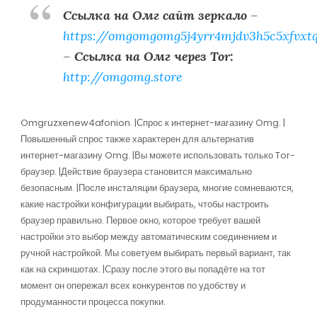
Ссылка на Омг сайт зеркало
–
https://omgomgomg5j4yrr4mjdv3h5c5xfvxt
–
Ссылка на Омг через Tor:
http://omgomg.store
Omgruzxenew4afonion. |Спрос к интернет-магазину Omg. |
Повышенный спрос также характерен для альтернатив
интернет-магазину Omg. |Вы можете использовать только Tor-
браузер. |Действие браузера становится максимально
безопасным. |После инсталяции браузера, многие сомневаются,
какие настройки конфигурации выбирать, чтобы настроить
браузер правильно. Первое окно, которое требует вашей
настройки это выбор между автоматическим соединением и
ручной настройкой. Мы советуем выбирать первый вариант, так
как на скриншотах. |Сразу после этого вы попадёте на тот
момент он опережал всех конкурентов по удобству и
продуманности процесса покупки.