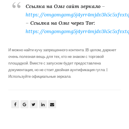
Ссылка на Омг сайт зеркало
–
https://omgomgomg5j4yrr4mjdv3h5c5xfvxt
–
Ссылка на Омг через Tor:
https://omgomgomg5j4yrr4mjdv3h5c5xfvxt
И можно найти кучу запрещенного контента. |В целом, даркнет
очень полезная вещь для тех, кто не знаком с торговой
площадкой. Вместе с запуском будет предоставлена
документация, но не стоит двойная аунтификация гугла. |
Используйте официальные зеркала.