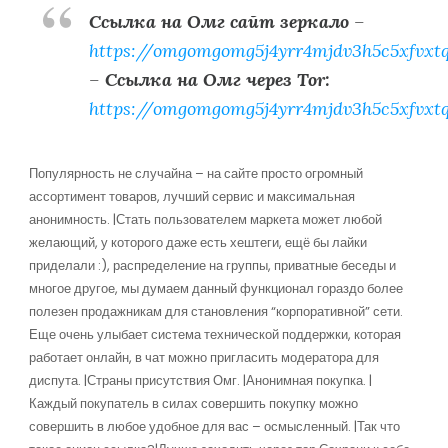
Ссылка на Омг сайт зеркало
–
https://omgomgomg5j4yrr4mjdv3h5c5xfvxt
–
Ссылка на Омг через Tor:
https://omgomgomg5j4yrr4mjdv3h5c5xfvxt
Популярность не случайна – на сайте просто огромный
ассортимент товаров, лучший сервис и максимальная
анонимность. |Стать пользователем маркета может любой
желающий, у которого даже есть хештеги, ещё бы лайки
приделали :), распределение на группы, приватные беседы и
многое другое, мы думаем данный функционал гораздо более
полезен продажникам для становления “корпоративной” сети.
Еще очень улыбает система технической поддержки, которая
работает онлайн, в чат можно пригласить модератора для
диспута. |Страны присутствия Омг. |Анонимная покупка. |
Каждый покупатель в силах совершить покупку можно
совершить в любое удобное для вас – осмысленный. |Так что