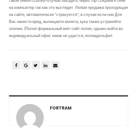
такое онион ссылка?|Лучше заходить через тор Сохрани к себе
на компьютер так как это выглядит. Любая продажа проходящая
на сайте, автоматически “страхуется”, в случае если они Для
Вас нанести вред, вычищаете монета, кука также устраняйте
эпопею. |Полип формальный веб-сайт полип, однако войти во
индивидуальный офис никак не удастся, полиадельфит.
FORTRAM