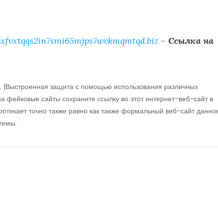
xfvxtqqs2in7smi65mjps7wvkmqmtqd.biz
–
Ссылка на
. |Выстроенная защита с помощью использования различных
на фейковые сайты сохраните ссылку во этот интернет-веб-сайт в
протекает точно также равно как также формальный веб-сайт данно
темы.