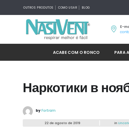
OUTROS PRODUTOS
COMO USAR
BLOG
E-ma
cont
ACABE COM O RONCO
PARA 
Наркотики в ноя
by
Fortram
22 de agosto de 2019
in
Uncat