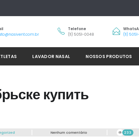
il
Telefone
Whats
ato@nasivent.com.br
(11) 5051-0048
(11) 505
ATLETAS
LAVADOR NASAL
NOSSOS PRODUTOS
брьске купить
egorized
Nenhum comentário
233