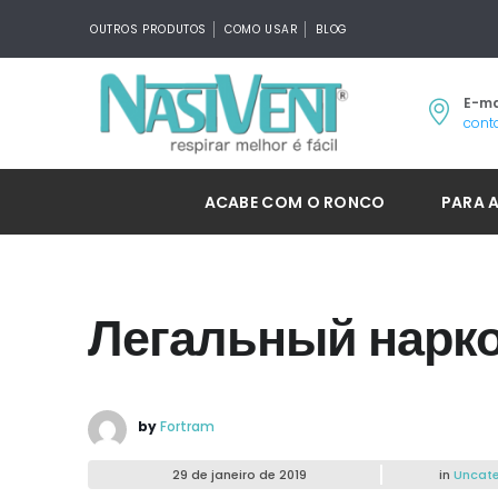
OUTROS PRODUTOS
COMO USAR
BLOG
E-ma
cont
ACABE COM O RONCO
PARA 
Легальный нарко
by
Fortram
29 de janeiro de 2019
in
Uncate