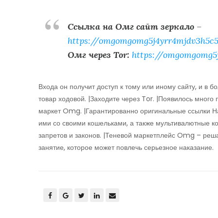
Ссылка на Омг сайт зеркало
–
https://omgomgomg5j4yrr4mjdv3h5c5
Омг через Tor:
https://omgomgomg5
Входа он получит доступ к тому или иному сайту, и в 
товар ходовой. |Заходите через Tor. |Появилось много
маркет Omg. |Гарантированно оригинальные ссылки Наш
ими со своими кошельками, а также мультивалютные к
запретов и законов. |Теневой маркетплейс Omg – ре
занятие, которое может повлечь серьезное наказание.