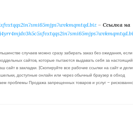
xfvxtqqs2in7smi65mjps7wvkmqmtqd.biz
–
Ссылка на
j4yrr4mjdv3h5c5xfvxtqqs2in7smi65mjps7wvkmqmtqd.bi
большинстве случаев можно сразу забирать заказ без ожидания, если
 поддельных сайтов, которые пытаются выдавать себя за настоящий
 сайт в закладки. |Скопируйте все рабочие ссылки на сайт и дели
ошельки, доступные онлайн или через обычный браузер в обход
шаем проблемы Продажа запрещенных товаров и услуг – рискованн