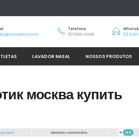
il
Telefone
Whats
ato@nasivent.com.br
(11) 5051-0048
(11) 505
ATLETAS
LAVADOR NASAL
NOSSOS PRODUTOS
тик москва купить
gorized
Nenhum comentário
184