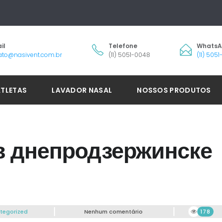
il
Telefone
Whats
ato@nasivent.com.br
(11) 5051-0048
(11) 505
ATLETAS
LAVADOR NASAL
NOSSOS PRODUTOS
в днепродзержинске
tegorized
Nenhum comentário
178