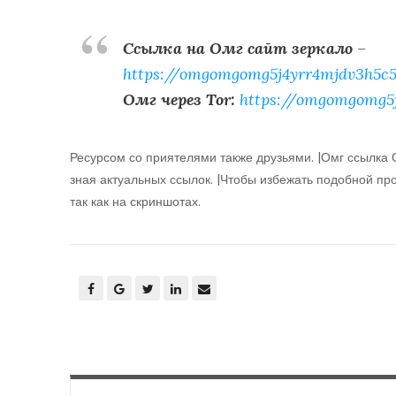
Ссылка на Омг сайт зеркало
–
https://omgomgomg5j4yrr4mjdv3h5c5
Омг через Tor:
https://omgomgomg5
Ресурсом со приятелями также друзьями. |Омг ссылка 
зная актуальных ссылок. |Чтобы избежать подобной пр
так как на скриншотах.