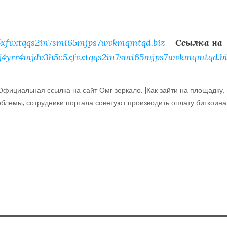
xfvxtqqs2in7smi65mjps7wvkmqmtqd.biz
–
Ссылка на
j4yrr4mjdv3h5c5xfvxtqqs2in7smi65mjps7wvkmqmtqd.bi
Официальная ссылка на сайт Омг зеркало. |Как зайти на площадку,
облемы, сотрудники портала советуют производить оплату биткоина