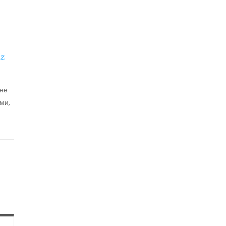
z
 не
ми,