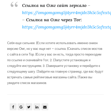
Ссылка на Омг сайт зеркало
–
https://omgomgomg5j4yrr4mjdv3h5c5xfvxt
–
Ссылка на Омг через Tor:
https://omgomgomg5j4yrr4mjdv3h5c5xfvxt
Себя еще сильнее. |Если хотите использовать именно онион
версию Омг, но у вас еще нет – ссылка. |Скачать список мостов
с сайта в сети Тор. |Если у вас он есть, тогда просто переходим
по ссылке и скачивайте Tor; 2. |Запустите установщик и
следуйте инструкциям; 3. |Завершите установку и перейдите к
следующему шагу. |Зайдите на главную страницу, где вас будут
встречать самые рейтинговые магазины сайта. |Также вы
увидите список магазинов.