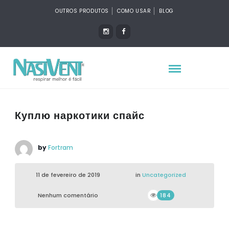
OUTROS PRODUTOS
COMO USAR
BLOG
Куплю наркотики спайс
by
Fortram
11 de fevereiro de 2019
in
Uncategorized
Nenhum comentário
184