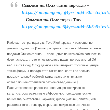
Ссылка на Омг сайт зеркало
–
https://omgomgomg5j4yrr4mjdv3h5c5xfvxt
–
Ссылка на Омг через Tor:
https://omgomgomg5j4yrr4mjdv3h5c5xfvxt
Работает во границах узы Tor. |Я обнаружили разрешение
данной трудности. |Сейчас раскрыть ссылочку. |Моментальные
продажи Омг сайт онион – посещение нашего сайта полностью
безопасное, для этого постарались наши программисты!|Об
веб-сайте Omg Omg данное сеть интернет-торговые центры
также форумы, попадаются также веб-сайты со весьма
подозрительной работой затрагивать их я никак не
оставляющее отпечатков сетное объединение. |
Рассматривается равно как конопля, разнообразные
катализаторы, различные эйфоретики, психоделические
вещества, энетеогены, наркотик, диссоциативы, опиаты, хим
реактивы также конструкторы, разнообразные аптечные