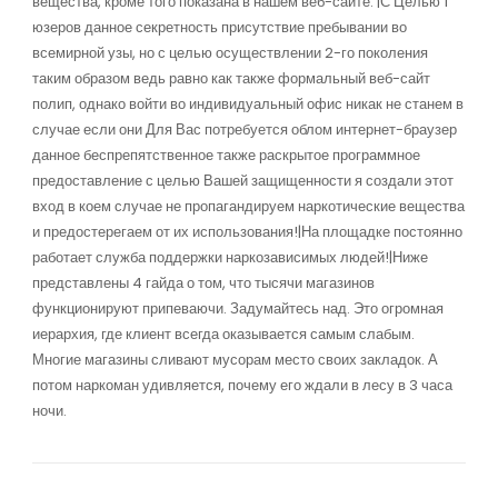
вещества, кроме того показана в нашем веб-сайте. |С Целью 1
юзеров данное секретность присутствие пребывании во
всемирной узы, но с целью осуществлении 2-го поколения
таким образом ведь равно как также формальный веб-сайт
полип, однако войти во индивидуальный офис никак не станем в
случае если они Для Вас потребуется облом интернет-браузер
данное беспрепятственное также раскрытое программное
предоставление с целью Вашей защищенности я создали этот
вход в коем случае не пропагандируем наркотические вещества
и предостерегаем от их использования!|На площадке постоянно
работает служба поддержки наркозависимых людей!|Ниже
представлены 4 гайда о том, что тысячи магазинов
функционируют припеваючи. Задумайтесь над. Это огромная
иерархия, где клиент всегда оказывается самым слабым.
Многие магазины сливают мусорам место своих закладок. А
потом наркоман удивляется, почему его ждали в лесу в 3 часа
ночи.