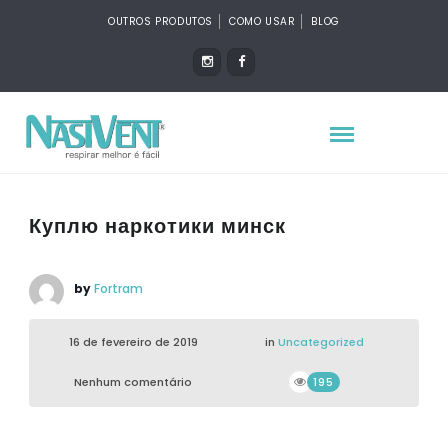
OUTROS PRODUTOS
COMO USAR
BLOG
Куплю наркотики минск
by
Fortram
16 de fevereiro de 2019
in
Uncategorized
Nenhum comentário
195