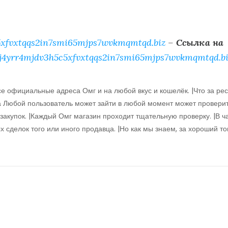
xfvxtqqs2in7smi65mjps7wvkmqmtqd.biz
–
Ссылка на
j4yrr4mjdv3h5c5xfvxtqqs2in7smi65mjps7wvkmqmtqd.bi
се официальные адреса Омг и на любой вкус и кошелёк. |Что за ре
 Любой пользователь может зайти в любой момент может провери
акупок. |Каждый Омг магазин проходит тщательную проверку. |В ч
 сделок того или иного продавца. |Но как мы знаем, за хороший то