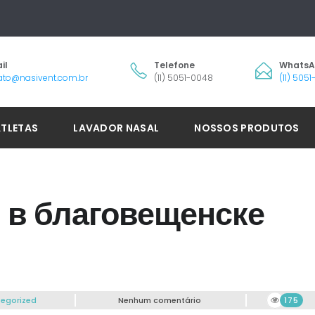
il
Telefone
Whats
ato@nasivent.com.br
(11) 5051-0048
(11) 505
ATLETAS
LAVADOR NASAL
NOSSOS PRODUTOS
 в благовещенске
egorized
Nenhum comentário
175