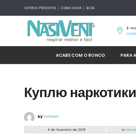
OUTROS PRODUTOS
COMO USAR
BLOG
E-ma
cont
ACABE COM O RONCO
PARA 
Куплю наркотики
by
Fortram
4 de fevereiro de 2019
in
Uncat