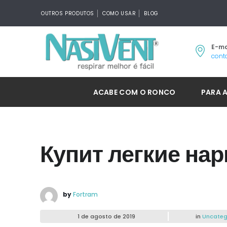
OUTROS PRODUTOS
COMO USAR
BLOG
E-ma
cont
ACABE COM O RONCO
PARA 
Купит легкие нар
by
Fortram
1 de agosto de 2019
in
Uncateg