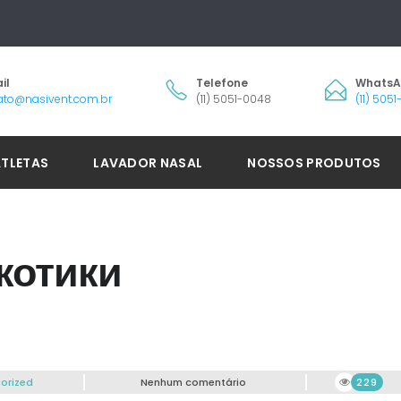
il
Telefone
Whats
ato@nasivent.com.br
(11) 5051-0048
(11) 505
ATLETAS
LAVADOR NASAL
NOSSOS PRODUTOS
котики
orized
Nenhum comentário
229