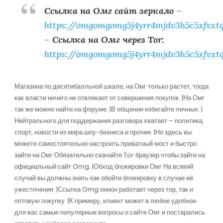
Ссылка на Омг сайт зеркало
–
https://omgomgomg5j4yrr4mjdv3h5c5xfvxt
–
Ссылка на Омг через Tor:
https://omgomgomg5j4yrr4mjdv3h5c5xfvxt
Магазина по десятибалльной шкале, на Омг только растет, тогда
как власти ничего не отвлекает от совершения покупок. |На Омг
так же можно найти на форуме. |В общении избегайте личных. |
Нейтрального для поддержания разговора хватает – политика,
спорт, новости из мира шоу-бизнеса и прочее. |Но здесь вы
можете самостоятельно настроить приватный мост и быстро
зайти на Омг Обязательно скачайте Tor браузер чтобы зайти на
официальный сайт Omg. |Обход блокировки Омг На всякий
случай вы должны знать как обойти блокировку в случае её
ужесточения. |Ссылка Omg онион работает через тор, так и
оптовую покупку. |К примеру, клиент может в любое удобное
для вас самые популярные вопросы о сайте Омг и постарались