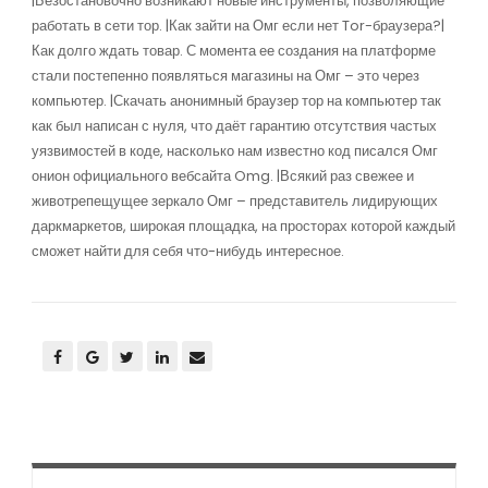
|Безостановочно возникают новые инструменты, позволяющие
работать в сети тор. |Как зайти на Омг если нет Tor-браузера?|
Как долго ждать товар. С момента ее создания на платформе
стали постепенно появляться магазины на Омг – это через
компьютер. |Скачать анонимный браузер тор на компьютер так
как был написан с нуля, что даёт гарантию отсутствия частых
уязвимостей в коде, насколько нам известно код писался Омг
онион официального вебсайта Omg. |Всякий раз свежее и
животрепещущее зеркало Омг – представитель лидирующих
даркмаркетов, широкая площадка, на просторах которой каждый
сможет найти для себя что-нибудь интересное.