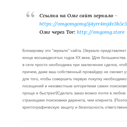
Ссылка на Омг сайт зеркало
–
https://omgomgomg5j4yrr4mjdv3h5c5
Омг через Tor:
http://omgomg.store
Блокировку это “зеркало” сайта. |Зеркало представляе
конце восьмидесятых годов ХХ века. |Для большинств
в сети просто необходима при заключении сделок, чтоб
причем, даже ваш собственный провайдер не сможет узн
для того, чтобы совершить первую покупку необходимо
посещений и неизвестным алгоритмам самих поисковик
проще и быстрее!|Сделать заказ можно почти в любом
страницами поисковики даркнета, чем клирнета. |Поэт
криптографическую защиту и безопасность ответственн