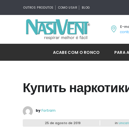
OUTROS PRODUTOS
COMO USAR
BLOG
E-ma
cont
ACABE COM O RONCO
PARA 
Купить наркотик
by
Fortram
25 de agosto de 2019
in
Uncat