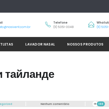
il
Telefone
Whats
ato@nasivent.com.br
(11) 5051-0048
(11) 505
ATLETAS
LAVADOR NASAL
NOSSOS PRODUTOS
и тайланде
egorized
Nenhum comentário
188