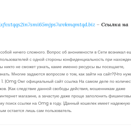
xfvxtqqs2in7smi65mjps7wvkmqmtqd.biz
–
Ссылка на
т собой ничего сложного. Вопрос об анонимности в Сети возникал е
а пользователей с одной стороны конфиденциальность при нахожде
ы никто не сможет узнать, какие именно ресурсы вы посещаете,
ать. Многие задаются вопросом о том, как зайти на сайт?|Что нуж
: 1. |Omg Омг официальный сайт ссылка На самом деле по количес
ов. |Как следствие данной свободы действия, мошенникам даже
 интернет магазине, а зачастую даже проще заполонить фишингов
ому поиск ссылки на Omg в году. |Данный кошелек имеет надежную
ым остается лишь сам пользователь.