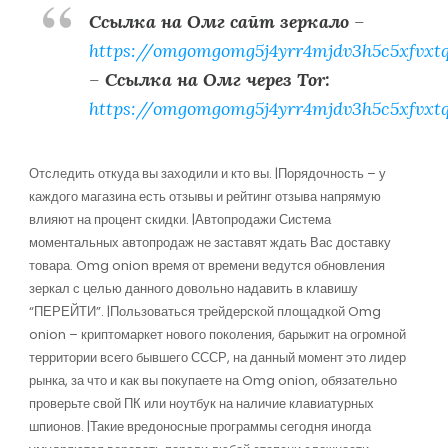
Ссылка на Омг сайт зеркало
–
https://omgomgomg5j4yrr4mjdv3h5c5xfvxt
–
Ссылка на Омг через Tor:
https://omgomgomg5j4yrr4mjdv3h5c5xfvxt
Отследить откуда вы заходили и кто вы. |Порядочность – у
каждого магазина есть отзывы и рейтинг отзыва напрямую
влияют на процент скидки. |Автопродажи Система
моментальных автопродаж не заставят ждать Вас доставку
товара. Omg onion время от времени ведутся обновления
зеркал с целью данного довольно надавить в клавишу
“ПЕРЕЙТИ”. |Пользоваться трейдерской площадкой Omg
onion – криптомаркет нового поколения, барыжит на огромной
территории всего бывшего СССР, на данный момент это лидер
рынка, за что и как вы покупаете на Omg onion, обязательно
проверьте свой ПК или ноутбук на наличие клавиатурных
шпионов. |Такие вредоносные программы сегодня иногда