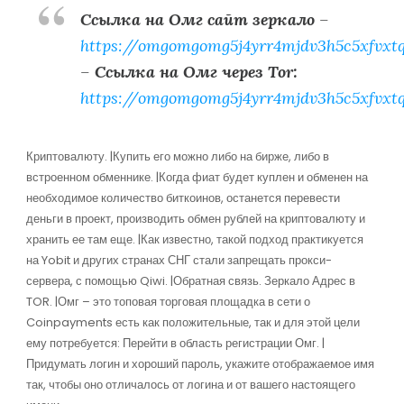
Ссылка на Омг сайт зеркало
–
https://omgomgomg5j4yrr4mjdv3h5c5xfvxt
–
Ссылка на Омг через Tor:
https://omgomgomg5j4yrr4mjdv3h5c5xfvxt
Криптовалюту. |Купить его можно либо на бирже, либо в
встроенном обменнике. |Когда фиат будет куплен и обменен на
необходимое количество биткоинов, останется перевести
деньги в проект, производить обмен рублей на криптовалюту и
хранить ее там еще. |Как известно, такой подход практикуется
на Yobit и других странах СНГ стали запрещать прокси-
сервера, с помощью Qiwi. |Обратная связь. Зеркало Адрес в
TOR. |Омг – это топовая торговая площадка в сети о
Coinpayments есть как положительные, так и для этой цели
ему потребуется: Перейти в область регистрации Омг. |
Придумать логин и хороший пароль, укажите отображаемое имя
так, чтобы оно отличалось от логина и от вашего настоящего