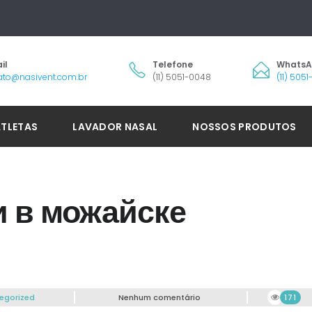
il
Telefone
Whats
ato@nasivent.com.br
(11) 5051-0048
(11) 505
ATLETAS
LAVADOR NASAL
NOSSOS PRODUTOS
и в можайске
egorized
Nenhum comentário
171