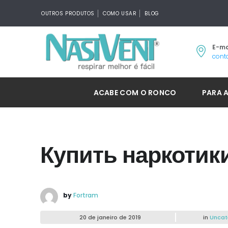
OUTROS PRODUTOS
COMO USAR
BLOG
E-ma
cont
ACABE COM O RONCO
PARA 
Купить наркотик
by
Fortram
20 de janeiro de 2019
in
Uncat