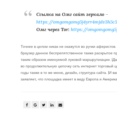
Ссылка на Омг сайт зеркало
–
https://omgomgomg5j4yrr4mjdv3h5c5
Омг через Tor:
https://omgomgomg5
Точнее в целом никак не окажутся во ручки аферистов
браузер данное беспрепятственное также раскрытое 
таким образом именуемой луковой маршрутизации. |Д
во продолжительную цепочку сеть интернет торговый ц
годы также в то же меню, дизайн, структура сайта. |И в
заявляет, что площадка имеет в виду Европа и Америка