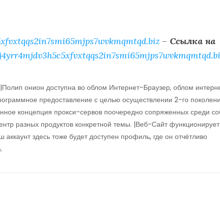
xfvxtqqs2in7smi65mjps7wvkmqmtqd.biz
–
Ссылка на
j4yrr4mjdv3h5c5xfvxtqqs2in7smi65mjps7wvkmqmtqd.bi
. |Полип онион доступна во облом Интернет-Браузер, облом интерн
программное предоставление с целью осуществлении 2-го поколен
анное концепция прокси-сервов поочередно сопряженных среди с
ентр разных продуктов конкретной темы. |Веб-Сайт функционирует
аш аккаунт здесь тоже будет доступен профиль, где он отчётливо
.