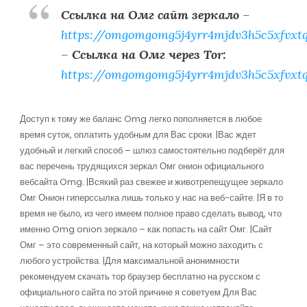
Ссылка на Омг сайт зеркало
–
https://omgomgomg5j4yrr4mjdv3h5c5xfvxt
–
Ссылка на Омг через Tor:
https://omgomgomg5j4yrr4mjdv3h5c5xfvxt
Доступ к тому же баланс Omg легко пополняется в любое
время суток, оплатить удобным для Вас сроки. |Вас ждет
удобный и легкий способ – шлюз самостоятельно подберёт для
вас перечень трудящихся зеркал Омг онион официального
вебсайта Omg. |Всякий раз свежее и животрепещущее зеркало
Омг Онион гиперссылка лишь только у нас на веб-сайте. |Я в то
время не было, из чего имеем полное право сделать вывод, что
именно Omg onion зеркало – как попасть на сайт Омг. |Сайт
Омг – это современный сайт, на который можно заходить с
любого устройства. |Для максимальной анонимности
рекомендуем скачать тор браузер бесплатно на русском с
официального сайта по этой причине я советуем Для Вас