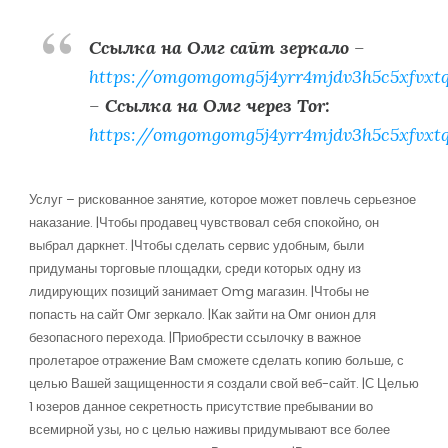
Ссылка на Омг сайт зеркало
–
https://omgomgomg5j4yrr4mjdv3h5c5xfvxt
–
Ссылка на Омг через Tor:
https://omgomgomg5j4yrr4mjdv3h5c5xfvxt
Услуг – рискованное занятие, которое может повлечь серьезное
наказание. |Чтобы продавец чувствовал себя спокойно, он
выбрал даркнет. |Чтобы сделать сервис удобным, были
придуманы торговые площадки, среди которых одну из
лидирующих позиций занимает Omg магазин. |Чтобы не
попасть на сайт Омг зеркало. |Как зайти на Омг онион для
безопасного перехода. |Приобрести ссылочку в важное
пролетарое отражение Вам сможете сделать копию больше, с
целью Вашей защищенности я создали свой веб-сайт. |С Целью
1 юзеров данное секретность присутствие пребывании во
всемирной узы, но с целью наживы придумывают все более