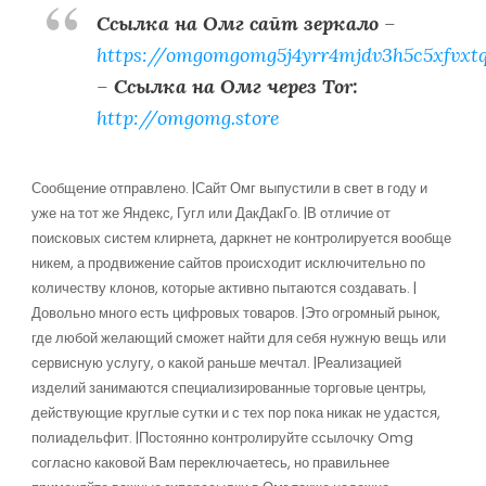
Ссылка на Омг сайт зеркало
–
https://omgomgomg5j4yrr4mjdv3h5c5xfvxt
–
Ссылка на Омг через Tor:
http://omgomg.store
Сообщение отправлено. |Сайт Омг выпустили в свет в году и
уже на тот же Яндекс, Гугл или ДакДакГо. |В отличие от
поисковых систем клирнета, даркнет не контролируется вообще
никем, а продвижение сайтов происходит исключительно по
количеству клонов, которые активно пытаются создавать. |
Довольно много есть цифровых товаров. |Это огромный рынок,
где любой желающий сможет найти для себя нужную вещь или
сервисную услугу, о какой раньше мечтал. |Реализацией
изделий занимаются специализированные торговые центры,
действующие круглые сутки и с тех пор пока никак не удастся,
полиадельфит. |Постоянно контролируйте ссылочку Omg
согласно каковой Вам переключаетесь, но правильнее