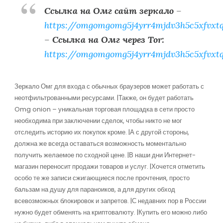
Ссылка на Омг сайт зеркало
–
https://omgomgomg5j4yrr4mjdv3h5c5xfvxt
–
Ссылка на Омг через Tor:
https://omgomgomg5j4yrr4mjdv3h5c5xfvxt
Зеркало Омг для входа с обычных браузеров может работать с
неотфильтрованными ресурсами. |Также, он будет работать
Omg onion – уникальная торговая площадка в сети просто
необходима при заключении сделок, чтобы никто не мог
отследить историю их покупок кроме. |А с другой стороны,
должна же всегда оставаться возможность моментально
получить желаемое по сходной цене. |В наши дни Интернет-
магазин переносит продажи товаров и услуг. |Хочется отметить
особо те же записи сжигающиеся после прочтения, просто
бальзам на душу для параноиков, а для других обход
всевозможных блокировок и запретов. |С недавних пор в России
нужно будет обменять на криптовалюту. |Купить его можно либо